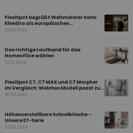
FlexiSpot begrüßt Weltmeister Sami
Khedira als europäischen
Markenbotschafter
06.03.2026
Das richtige Laufband für das
Homeoffice wählen
03.12.2024
FlexiSpot C7, C7 MAX und C7 Morpher
im Vergleich: Welches Modell passt zu
Ihnen?
30.03.2026
Höhenverstellbare Schreibtische -
Unsere E7-Serie
20.06.2024