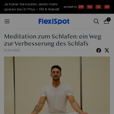
Je früher Sie kaufen, desto mehr
endet in
09t
:
04
:
30
:
44
sparen Sie | C7 Morpher – 290 €
Rabatt
0
Meditation zum Schlafen: ein Weg
zur Verbesserung des Schlafs
21.06.2023