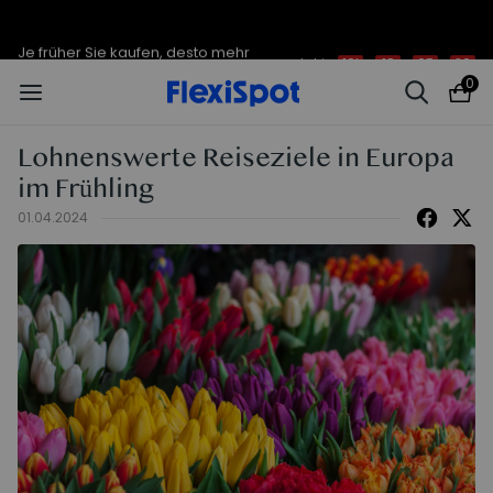
Je früher Sie kaufen, desto mehr
endet in
10t
:
18
:
03
:
20
sparen Sie | C7 Morpher – 290 €
Rabatt
0
Lohnenswerte Reiseziele in Europa
im Frühling
01.04.2024