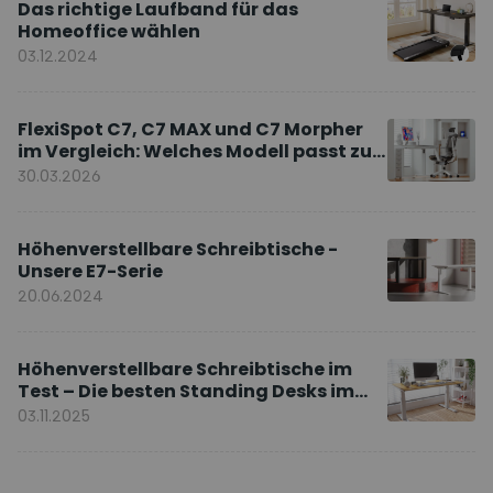
Das richtige Laufband für das
Homeoffice wählen
03.12.2024
FlexiSpot C7, C7 MAX und C7 Morpher
im Vergleich: Welches Modell passt zu
Ihnen?
30.03.2026
Höhenverstellbare Schreibtische -
Unsere E7-Serie
20.06.2024
Höhenverstellbare Schreibtische im
Test – Die besten Standing Desks im
Vergleich
03.11.2025