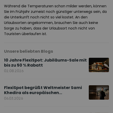
Während die Temperaturen schon milder werden, können
Sie im Frühjahr zumeist noch günstiger unterwegs sein, da
die Unterkunft noch nicht so viel kostet. An den
Urlaubsorten angekommen, brauchen Sie auch keine
Sorge zu haben, dass der Urlaubsort noch nicht von
Touristen überlaufen ist.
Unsere beliebten Blogs
10 Jahre FlexiSpot: Jubiläums-Sale mit
bis zu 50 % Rabatt
02.08.2026
FlexiSpot begrüßt Weltmeister Sami
Khedira als europäischen
Markenbotschafter
06.03.2026