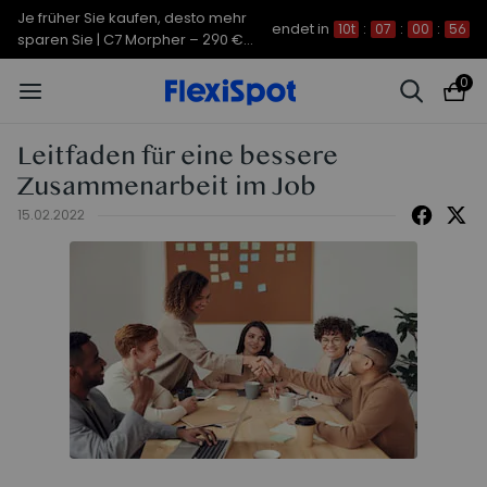
Je früher Sie kaufen, desto mehr
endet in
10t
:
07
:
00
:
55
sparen Sie | C7 Morpher – 290 €
Rabatt
0
Leitfaden für eine bessere
Zusammenarbeit im Job
15.02.2022