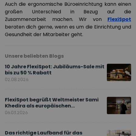
Auch die ergonomische Büroeinrichtung kann einen
großen Unterschied in Bezug auf die
Zusammenarbeit machen. Wir von
FlexiSpot
beraten dich gerne, wenn es um die Einrichtung und
Gesundheit der Mitarbeiter geht.
Unsere beliebten Blogs
10 Jahre FlexiSpot: Jubiläums-Sale mit
bis zu 50 % Rabatt
02.08.2026
FlexiSpot begrüßt Weltmeister Sami
Khedira als europäischen
Markenbotschafter
06.03.2026
Das richtige Laufband für das