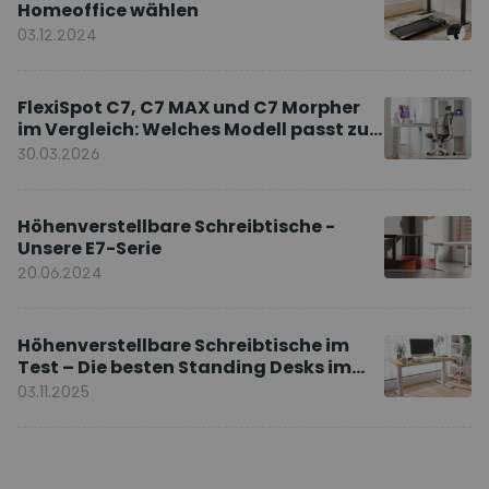
Homeoffice wählen
03.12.2024
FlexiSpot C7, C7 MAX und C7 Morpher
im Vergleich: Welches Modell passt zu
Ihnen?
30.03.2026
Höhenverstellbare Schreibtische -
Unsere E7-Serie
20.06.2024
Höhenverstellbare Schreibtische im
Test – Die besten Standing Desks im
Vergleich
03.11.2025