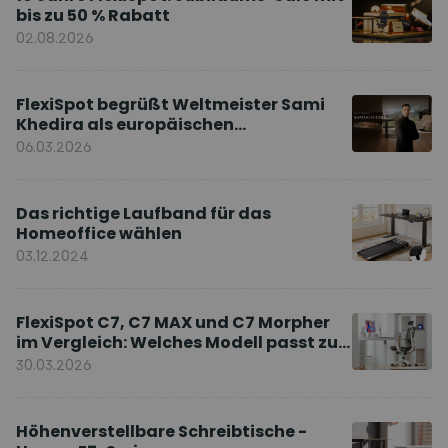
bis zu 50 % Rabatt
02.08.2026
FlexiSpot begrüßt Weltmeister Sami
Khedira als europäischen
Markenbotschafter
06.03.2026
Das richtige Laufband für das
Homeoffice wählen
03.12.2024
FlexiSpot C7, C7 MAX und C7 Morpher
im Vergleich: Welches Modell passt zu
Ihnen?
30.03.2026
Höhenverstellbare Schreibtische -