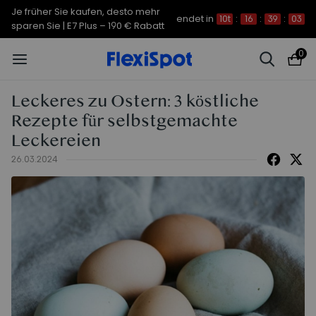
Je früher Sie kaufen, desto mehr
endet in
10t
:
16
:
39
:
02
sparen Sie | C7 Morpher – 290 €
Rabatt
0
Leckeres zu Ostern: 3 köstliche
Rezepte für selbstgemachte
Leckereien
26.03.2024