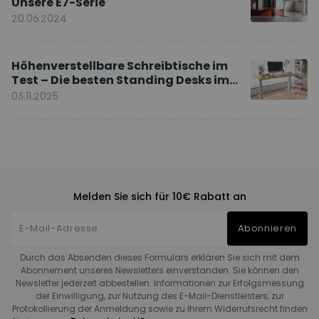
Unsere E7-Serie
20.06.2024
Höhenverstellbare Schreibtische im
Test – Die besten Standing Desks im
Vergleich
03.11.2025
Melden Sie sich für 10€ Rabatt an
Abonnieren
Durch das Absenden dieses Formulars erklären Sie sich mit dem
Abonnement unseres Newsletters einverstanden. Sie können den
Newsletter jederzeit abbestellen. Informationen zur Erfolgsmessung
der Einwilligung, zur Nutzung des E-Mail-Dienstleisters, zur
Protokollierung der Anmeldung sowie zu Ihrem Widerrufsrecht finden