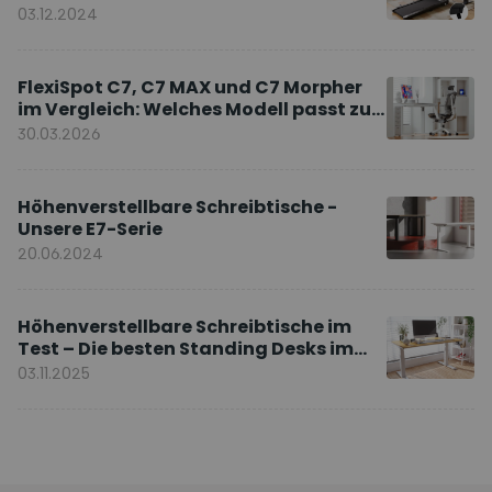
03.12.2024
FlexiSpot C7, C7 MAX und C7 Morpher
im Vergleich: Welches Modell passt zu
Ihnen?
30.03.2026
Höhenverstellbare Schreibtische -
Unsere E7-Serie
20.06.2024
Höhenverstellbare Schreibtische im
Test – Die besten Standing Desks im
Vergleich
03.11.2025