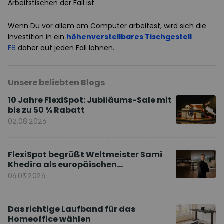
Arbeitstischen der Fall ist.
Wenn Du vor allem am Computer arbeitest, wird sich die
Investition in ein
höhenverstellbares Tischgestell
E8
daher auf jeden Fall lohnen.
Unsere beliebten Blogs
10 Jahre FlexiSpot: Jubiläums-Sale mit
bis zu 50 % Rabatt
02.08.2026
FlexiSpot begrüßt Weltmeister Sami
Khedira als europäischen
Markenbotschafter
06.03.2026
Das richtige Laufband für das
Homeoffice wählen