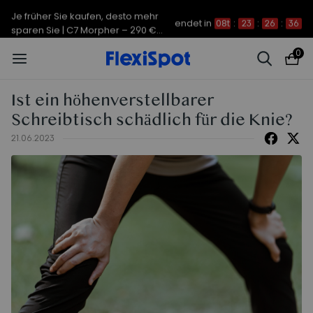
Je früher Sie kaufen, desto mehr
endet in
08t
:
23
:
26
:
36
sparen Sie | C7 Morpher – 290 €
Rabatt
0
Ist ein höhenverstellbarer
Schreibtisch schädlich für die Knie?
21.06.2023