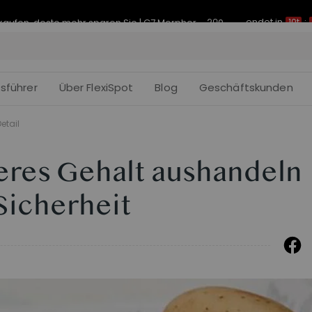
endet in
Je früher Sie kaufen, desto mehr sparen Sie | C7 Morpher – 290 € Rabatt
10t
:
fsführer
Über FlexiSpot
Blog
Geschäftskunden
etail
heres Gehalt aushandeln
 Sicherheit