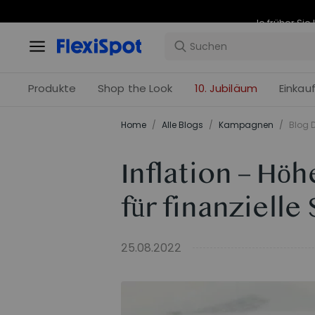
Produkte
Shop the Look
10. Jubiläum
Einkau
Home
/
Alle Blogs
/
Kampagnen
/
Blog D
Inflation – Hö
für finanzielle
25.08.2022