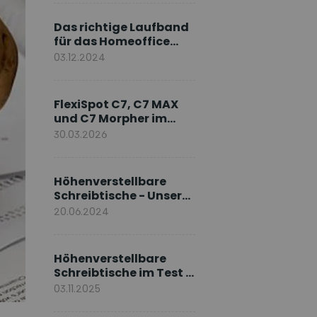
Markenbotschafter
Das richtige Laufband
für das Homeoffice
wählen
03.12.2024
FlexiSpot C7, C7 MAX
und C7 Morpher im
Vergleich: Welches
30.03.2026
Modell passt zu Ihnen?
Höhenverstellbare
Schreibtische - Unsere
E7-Serie
20.06.2024
Höhenverstellbare
Schreibtische im Test –
Die besten Standing
03.11.2025
Desks im Vergleich