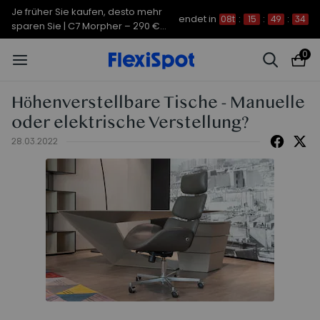
Je früher Sie kaufen, desto mehr
endet in
08t
:
15
:
49
:
33
sparen Sie | C7 Morpher – 290 €
Rabatt
0
Höhenverstellbare Tische - Manuelle
oder elektrische Verstellung?
28.03.2022