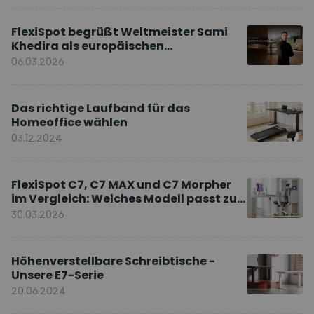
FlexiSpot begrüßt Weltmeister Sami
Khedira als europäischen
Markenbotschafter
06.03.2026
Das richtige Laufband für das
Homeoffice wählen
03.12.2024
FlexiSpot C7, C7 MAX und C7 Morpher
im Vergleich: Welches Modell passt zu
Ihnen?
30.03.2026
Höhenverstellbare Schreibtische -
Unsere E7-Serie
20.06.2024