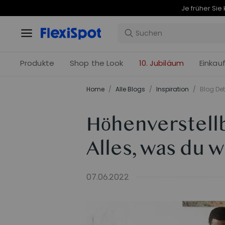
Produkte
Shop the Look
10. Jubiläum
Einkau
Home
/
Alle Blogs
/
Inspiration
/
Blog Det
Höhenverstellb
Alles, was du 
07.06.2022