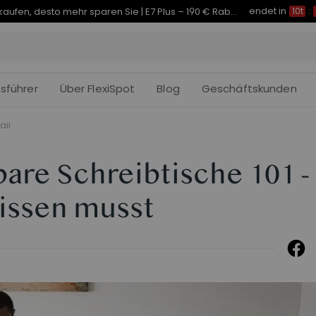
endet in
Je früher Sie kaufen, desto mehr sparen Sie | C7 Morpher – 290 € Rabatt
10t
:
fsführer
Über FlexiSpot
Blog
Geschäftskunden
ail
are Schreibtische 101 -
wissen musst