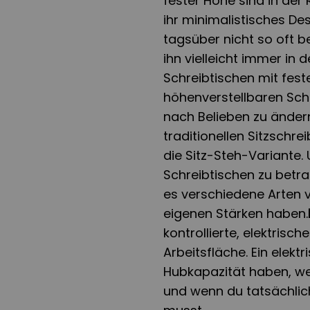
fester Höhe sind in der
ihr minimalistisches De
tagsüber nicht so oft b
ihn vielleicht immer in 
Schreibtischen mit fest
höhenverstellbaren Schre
nach Belieben zu änder
traditionellen Sitzschr
die Sitz-Steh-Variante.
Schreibtischen zu betr
es verschiedene Arten vo
eigenen Stärken haben.
kontrollierte, elektris
Arbeitsfläche. Ein elekt
Hubkapazität haben, wen
und wenn du tatsächlic