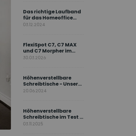
Markenbotschafter
Das richtige Laufband
für das Homeoffice
wählen
03.12.2024
FlexiSpot C7, C7 MAX
und C7 Morpher im
Vergleich: Welches
30.03.2026
Modell passt zu Ihnen?
Höhenverstellbare
Schreibtische - Unsere
E7-Serie
20.06.2024
Höhenverstellbare
Schreibtische im Test –
Die besten Standing
03.11.2025
Desks im Vergleich