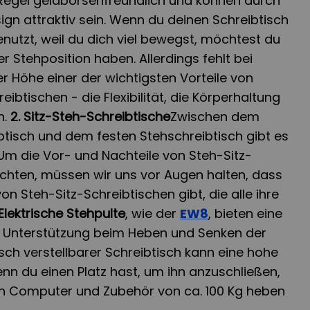
 Regel geldbörsenfreundlich und können durch
sign attraktiv sein. Wenn du deinen Schreibtisch
enutzt, weil du dich viel bewegst, möchtest du
der Stehposition haben. Allerdings fehlt bei
er Höhe einer der wichtigsten Vorteile von
ibtischen - die Flexibilität, die Körperhaltung
n.
2. Sitz-Steh-Schreibtische
Zwischen dem
eibtisch und dem festen Stehschreibtisch gibt es
 Um die Vor- und Nachteile von Steh-Sitz-
achten, müssen wir uns vor Augen halten, dass
n Steh-Sitz-Schreibtischen gibt, die alle ihre
Elektrische Stehpulte
, wie der
EW8
, bieten eine
che Unterstützung beim Heben und Senken der
risch verstellbarer Schreibtisch kann eine hohe
n du einen Platz hast, um ihn anzuschließen,
h Computer und Zubehör von ca. 100 Kg heben