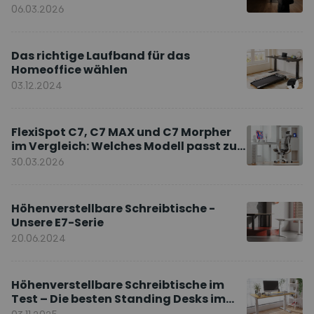
Markenbotschafter
06.03.2026
Das richtige Laufband für das
Homeoffice wählen
03.12.2024
FlexiSpot C7, C7 MAX und C7 Morpher
im Vergleich: Welches Modell passt zu
Ihnen?
30.03.2026
Höhenverstellbare Schreibtische -
Unsere E7-Serie
20.06.2024
Höhenverstellbare Schreibtische im
Test – Die besten Standing Desks im
Vergleich