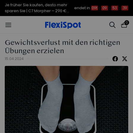
Je früher Sie kaufen, desto mehr
endet in
09t
:
09
:
53
:
39
sparen Sie | C7 Morpher – 290 €
Rabatt
0
Gewichtsverlust mit den richtigen
Übungen erzielen
15.04.2024