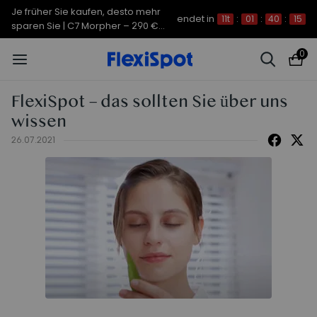
Je früher Sie kaufen, desto mehr
endet in
11t
:
01
:
40
:
14
sparen Sie | C7 Morpher – 290 €
Rabatt
0
FlexiSpot – das sollten Sie über uns
wissen
26.07.2021