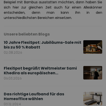
Beispiel mit Bambus ausstatten möchten, dann haben Sie
sich hier zur gleichen Zeit auch für einen Alleskönner
entscheiden, denn man kann ihn in den
unterschiedlichsten Bereichen einsetzen.
Unsere beliebten Blogs
10 Jahre FlexiSpot: Jubiläums-Sale mit
bis zu 50 % Rabatt
02.08.2026
FlexiSpot begrüßt Weltmeister Sami
Khedira als europäischen
Markenbotschafter
06.03.2026
Das richtige Laufband für das
Homeoffice wählen
03.12.2024