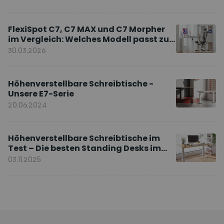
FlexiSpot C7, C7 MAX und C7 Morpher
im Vergleich: Welches Modell passt zu
Ihnen?
30.03.2026
Höhenverstellbare Schreibtische -
Unsere E7-Serie
20.06.2024
Höhenverstellbare Schreibtische im
Test – Die besten Standing Desks im
Vergleich
03.11.2025