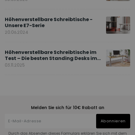
Höhenverstellbare Schreibtische -
Unsere E7-Serie
20.06.2024
Höhenverstellbare Schreibtische im
Test – Die besten Standing Desks im
Vergleich
03.11.2025
Melden Sie sich für 10€ Rabatt an
Abonnieren
Durch das Absenden dieses Formulars erklären Sie sich mit dem