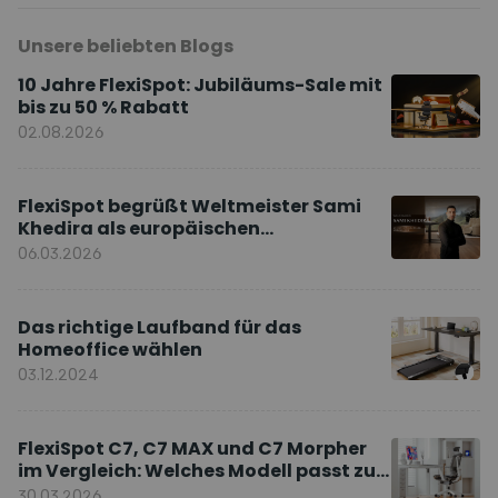
Unsere beliebten Blogs
10 Jahre FlexiSpot: Jubiläums-Sale mit
bis zu 50 % Rabatt
02.08.2026
FlexiSpot begrüßt Weltmeister Sami
Khedira als europäischen
Markenbotschafter
06.03.2026
Das richtige Laufband für das
Homeoffice wählen
03.12.2024
FlexiSpot C7, C7 MAX und C7 Morpher
im Vergleich: Welches Modell passt zu
Ihnen?
30.03.2026