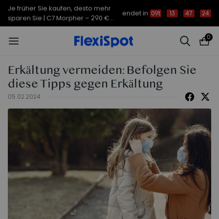
Je früher Sie kaufen, desto mehr
endet in
09t
:
13
:
47
:
24
sparen Sie | C7 Morpher – 290 €
Rabatt
0
Erkältung vermeiden: Befolgen Sie
diese Tipps gegen Erkältung
05.02.2024