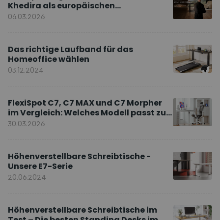
Khedira als europäischen
Markenbotschafter
06.03.2026
Das richtige Laufband für das
Homeoffice wählen
03.12.2024
FlexiSpot C7, C7 MAX und C7 Morpher
im Vergleich: Welches Modell passt zu
Ihnen?
30.03.2026
Höhenverstellbare Schreibtische -
Unsere E7-Serie
20.06.2024
Höhenverstellbare Schreibtische im
Test – Die besten Standing Desks im