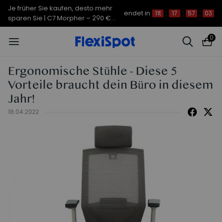
Je früher Sie kaufen, desto mehr
endet in
11t
:
17
:
57
:
03
sparen Sie | C7 Morpher – 290 €
Rabatt
0
Ergonomische Stühle - Diese 5
Vorteile braucht dein Büro in diesem
Jahr!
18.04.2022