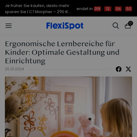
Je früher Sie kaufen, desto mehr
endet in
09t
:
12
:
06
:
50
sparen Sie | C7 Morpher – 290 €
Rabatt
0
Ergonomische Lernbereiche für
Kinder: Optimale Gestaltung und
Einrichtung
25.01.2024