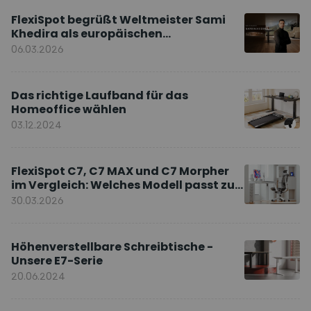
FlexiSpot begrüßt Weltmeister Sami
Khedira als europäischen
Markenbotschafter
06.03.2026
Das richtige Laufband für das
Homeoffice wählen
03.12.2024
FlexiSpot C7, C7 MAX und C7 Morpher
im Vergleich: Welches Modell passt zu
Ihnen?
30.03.2026
Höhenverstellbare Schreibtische -
Unsere E7-Serie
20.06.2024