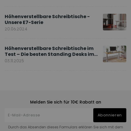
Höhenverstellbare Schreibtische -
Unsere E7-Serie
20.06.2024
Höhenverstellbare Schreibtische im
Test – Die besten Standing Desks im
Vergleich
03.11.2025
Melden Sie sich für 10€ Rabatt an
Abonnieren
Durch das Absenden dieses Formulars erklären Sie sich mit dem