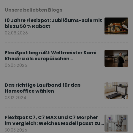
Unsere beliebten Blogs
10 Jahre FlexiSpot: Jubiläums-Sale mit
bis zu 50 % Rabatt
02.08.2026
FlexiSpot begrüßt Weltmeister Sami
Khedira als europäischen
Markenbotschafter
06.03.2026
Das richtige Laufband für das
Homeoffice wählen
03.12.2024
FlexiSpot C7, C7 MAX und C7 Morpher
im Vergleich: Welches Modell passt zu
Ihnen?
30.03.2026