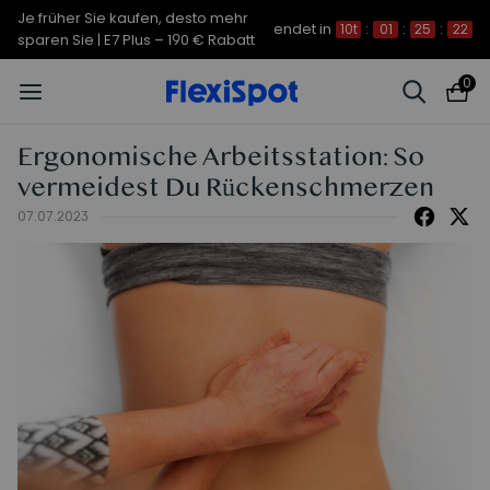
Je früher Sie kaufen, desto mehr
endet in
10t
:
01
:
25
:
22
sparen Sie | C7 Morpher – 290 €
Rabatt
0
Ergonomische Arbeitsstation: So
vermeidest Du Rückenschmerzen
07.07.2023