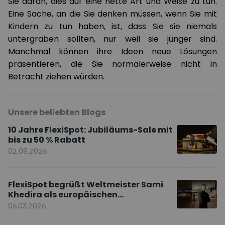
Sie daran, dies auf eine nette Art und Weise zu tun.
Eine Sache, an die Sie denken müssen, wenn Sie mit
Kindern zu tun haben, ist, dass Sie sie niemals
untergraben sollten, nur weil sie jünger sind.
Manchmal können ihre Ideen neue Lösungen
präsentieren, die Sie normalerweise nicht in
Betracht ziehen würden.
Unsere beliebten Blogs
10 Jahre FlexiSpot: Jubiläums-Sale mit
bis zu 50 % Rabatt
02.08.2026
FlexiSpot begrüßt Weltmeister Sami
Khedira als europäischen
Markenbotschafter
06.03.2026