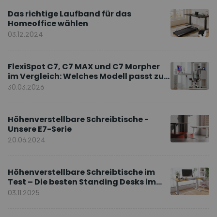
Das richtige Laufband für das
Homeoffice wählen
03.12.2024
FlexiSpot C7, C7 MAX und C7 Morpher
im Vergleich: Welches Modell passt zu
Ihnen?
30.03.2026
Höhenverstellbare Schreibtische -
Unsere E7-Serie
20.06.2024
Höhenverstellbare Schreibtische im
Test – Die besten Standing Desks im
Vergleich
03.11.2025