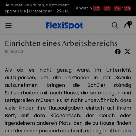
Je früher Sie kaufen, desto mehr
endet in
11t
:
07
:
37
:
36
sparen Sie | C7 Morpher – 290 €
Rabatt
0
Einrichten eines Arbeitsbereichs
10.05.2021
Als ob es nicht genug wäre, im Unterricht
aufzupassen, um alle Lektionen in der Schule
aufzunehmen, bringen die Schüler ständig
Schularbeiten mit nach Hause, die sie erledigen und
fertigstellen müssen. Es ist nicht ungewöhnlich, dass
viele Kinder ihre Hausaufgaben einfach auf ihrem
Bett, auf dem Küchentisch, der Couch oder
irgendeinem anderen Platz, den sie zu Hause finden
und der ihnen passend erscheint, erledigen. Aber das