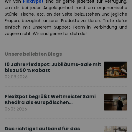
Wir von
FlexiSpot
sind dir gerne jederzeit zur Verfügung,
um dir bei jeder Angelegenheit rund um ergonomische
Stühle, Tische, etc. an der Seite beizustehen und jegliche
Fragen, bezüglich unserer Produkte zu klären. Trete dafür
einfach mit unserem Support-Team in Verbindung und
zögere nicht. Wir sind gerne für dich da!
Unsere beliebten Blogs
10 Jahre FlexiSpot: Jubiläums-Sale mit
bis zu 50 % Rabatt
02.08.2026
FlexiSpot begrüßt Weltmeister Sami
Khedira als europäischen
Markenbotschafter
06.03.2026
Das richtige Laufband für das