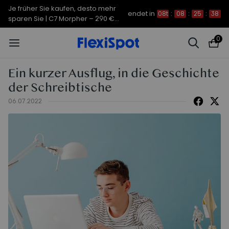
Je früher Sie kaufen, desto mehr
endet in
08t
:
08
:
25
:
37
sparen Sie | C7 Morpher – 290 €
Rabatt
0
Ein kurzer Ausflug, in die Geschichte
der Schreibtische
06.07.2022