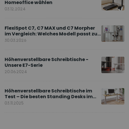
Homeoffice wählen
03.12.2024
FlexiSpot C7, C7 MAX und C7 Morpher
im Vergleich: Welches Modell passt zu
Ihnen?
30.03.2026
Höhenverstellbare Schreibtische -
Unsere E7-Serie
20.06.2024
Höhenverstellbare Schreibtische im
Test – Die besten Standing Desks im
Vergleich
03.11.2025