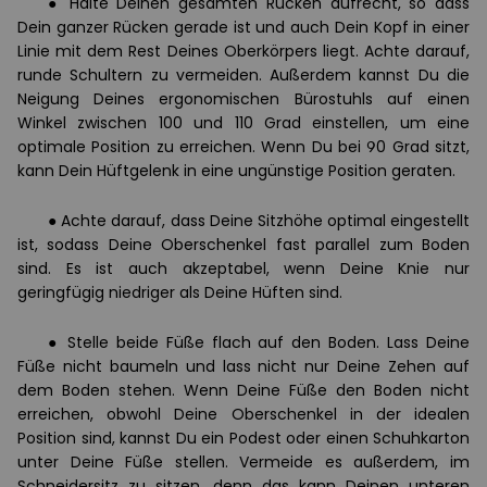
●
Halte Deinen gesamten Rücken aufrecht, so dass
Dein ganzer Rücken gerade ist und auch Dein Kopf in einer
Linie mit dem Rest Deines Oberkörpers liegt. Achte darauf,
runde Schultern zu vermeiden. Außerdem kannst Du die
Neigung Deines ergonomischen Bürostuhls auf einen
Winkel zwischen 100 und 110 Grad einstellen, um eine
optimale Position zu erreichen. Wenn Du bei 90 Grad sitzt,
kann Dein Hüftgelenk in eine ungünstige Position geraten.
●
Achte darauf, dass Deine Sitzhöhe optimal eingestellt
ist,
sodass
Deine Oberschenkel fast parallel zum Boden
sind. Es ist auch akzeptabel, wenn Deine Knie nur
geringfügig niedriger als Deine Hüften sind.
●
Stelle beide Füße flach auf den Boden. Lass Deine
Füße nicht baumeln und lass nicht nur Deine Zehen auf
dem Boden stehen. Wenn Deine Füße den Boden nicht
erreichen, obwohl Deine Oberschenkel in der idealen
Position sind, kannst Du ein Podest oder einen Schuhkarton
unter Deine Füße stellen. Vermeide es außerdem, im
Schneidersitz zu sitzen, denn das kann Deinen unteren