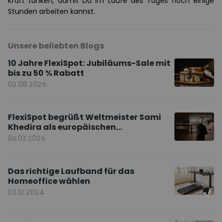
Kraft tanken, damit Du im Laufe des Tages noch einige
Stunden arbeiten kannst.
Unsere beliebten Blogs
10 Jahre FlexiSpot: Jubiläums-Sale mit
bis zu 50 % Rabatt
02.08.2026
FlexiSpot begrüßt Weltmeister Sami
Khedira als europäischen
Markenbotschafter
06.03.2026
Das richtige Laufband für das
Homeoffice wählen
03.12.2024