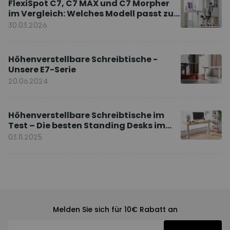
FlexiSpot C7, C7 MAX und C7 Morpher
im Vergleich: Welches Modell passt zu
Ihnen?
30.03.2026
Höhenverstellbare Schreibtische -
Unsere E7-Serie
20.06.2024
Höhenverstellbare Schreibtische im
Test – Die besten Standing Desks im
Vergleich
03.11.2025
Melden Sie sich für 10€ Rabatt an