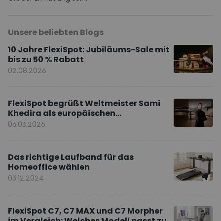
Unsere beliebten Blogs
10 Jahre FlexiSpot: Jubiläums-Sale mit
bis zu 50 % Rabatt
02.08.2026
FlexiSpot begrüßt Weltmeister Sami
Khedira als europäischen
Markenbotschafter
06.03.2026
Das richtige Laufband für das
Homeoffice wählen
03.12.2024
FlexiSpot C7, C7 MAX und C7 Morpher
im Vergleich: Welches Modell passt zu