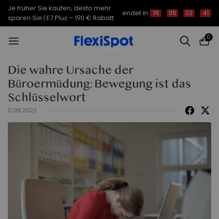
Je früher Sie kaufen, desto mehr
endet in
11t
:
05
:
02
:
40
sparen Sie | C7 Morpher – 290 €
Rabatt
0
Die wahre Ursache der
Büroermüdung: Bewegung ist das
Schlüsselwort
11.08.2023