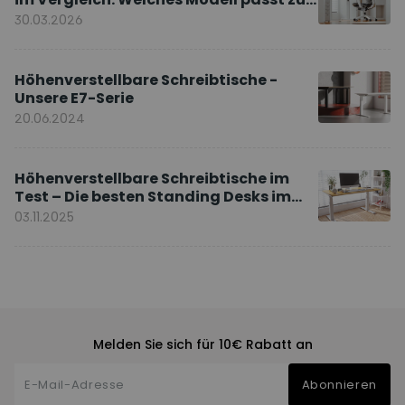
Ihnen?
30.03.2026
Höhenverstellbare Schreibtische -
Unsere E7-Serie
20.06.2024
Höhenverstellbare Schreibtische im
Test – Die besten Standing Desks im
Vergleich
03.11.2025
Melden Sie sich für 10€ Rabatt an
Abonnieren