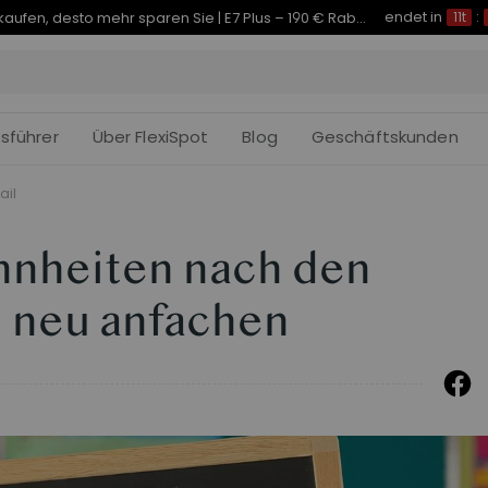
endet in
Je früher Sie kaufen, desto mehr sparen Sie | C7 Morpher – 290 € Rabatt
11t
:
fsführer
Über FlexiSpot
Blog
Geschäftskunden
ail
hnheiten nach den
 neu anfachen