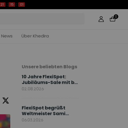
21
:
15
:
00
0
News
Über Khedira
Unsere beliebten Blogs
10 Jahre FlexiSpot:
Jubiläums-Sale mit bis
zu 50 % Rabatt
02.08.2026
FlexiSpot begrüßt
Weltmeister Sami
Khedira als
06.03.2026
europäischen