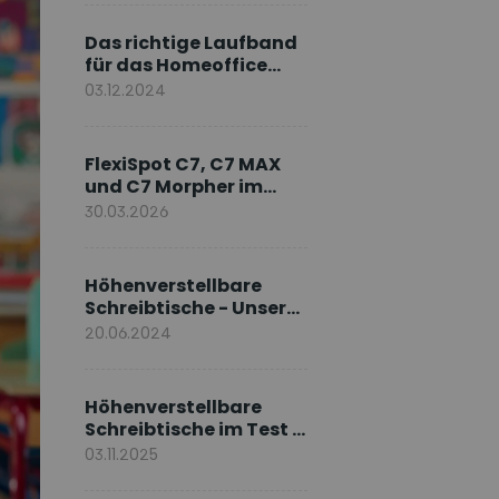
Markenbotschafter
Das richtige Laufband
für das Homeoffice
wählen
03.12.2024
FlexiSpot C7, C7 MAX
und C7 Morpher im
Vergleich: Welches
30.03.2026
Modell passt zu Ihnen?
Höhenverstellbare
Schreibtische - Unsere
E7-Serie
20.06.2024
Höhenverstellbare
Schreibtische im Test –
Die besten Standing
03.11.2025
Desks im Vergleich