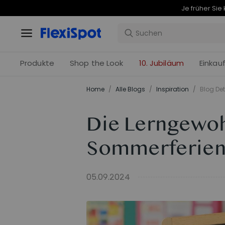
Produkte
Shop the Look
10. Jubiläum
Einkau
Home
/
Alle Blogs
/
Inspiration
/
Blog Det
Die Lerngewo
Sommerferien
05.09.2024