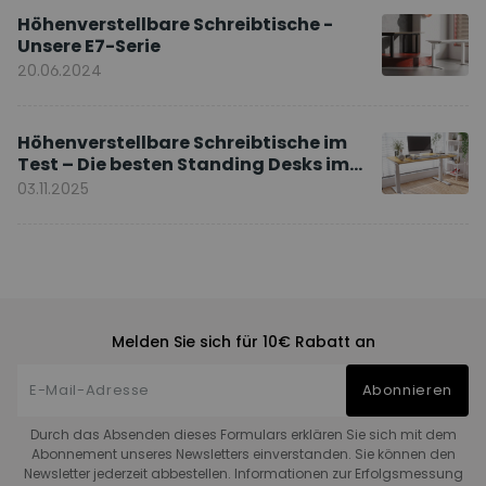
Höhenverstellbare Schreibtische -
Unsere E7-Serie
20.06.2024
Höhenverstellbare Schreibtische im
Test – Die besten Standing Desks im
Vergleich
03.11.2025
Melden Sie sich für 10€ Rabatt an
Abonnieren
Durch das Absenden dieses Formulars erklären Sie sich mit dem
Abonnement unseres Newsletters einverstanden. Sie können den
Newsletter jederzeit abbestellen. Informationen zur Erfolgsmessung