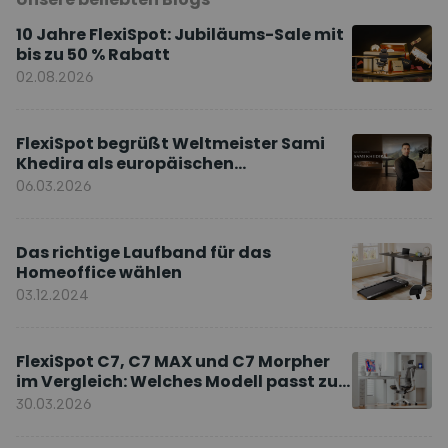
10 Jahre FlexiSpot: Jubiläums-Sale mit
bis zu 50 % Rabatt
02.08.2026
FlexiSpot begrüßt Weltmeister Sami
Khedira als europäischen
Markenbotschafter
06.03.2026
Das richtige Laufband für das
Homeoffice wählen
03.12.2024
FlexiSpot C7, C7 MAX und C7 Morpher
im Vergleich: Welches Modell passt zu
Ihnen?
30.03.2026