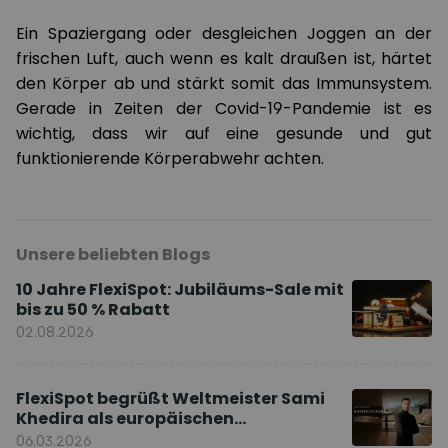
Ein Spaziergang oder desgleichen Joggen an der
frischen Luft, auch wenn es kalt draußen ist, härtet
den Körper ab und stärkt somit das Immunsystem.
Gerade in Zeiten der Covid-19-Pandemie ist es
wichtig, dass wir auf eine gesunde und gut
funktionierende Körperabwehr achten.
Unsere beliebten Blogs
10 Jahre FlexiSpot: Jubiläums-Sale mit
bis zu 50 % Rabatt
02.08.2026
FlexiSpot begrüßt Weltmeister Sami
Khedira als europäischen
Markenbotschafter
06.03.2026