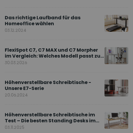
Das richtige Laufband für das
Homeoffice wählen
03.12.2024
FlexiSpot C7, C7 MAX und C7 Morpher
im Vergleich: Welches Modell passt zu
Ihnen?
30.03.2026
Höhenverstellbare Schreibtische -
Unsere E7-Serie
20.06.2024
Höhenverstellbare Schreibtische im
Test – Die besten Standing Desks im
Vergleich
03.11.2025