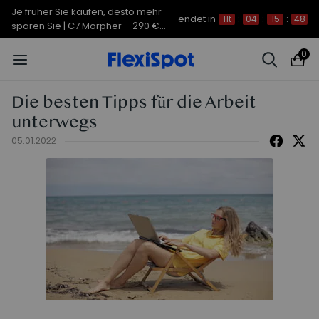
Je früher Sie kaufen, desto mehr
endet in
11t
:
04
:
15
:
47
sparen Sie | C7 Morpher – 290 €
Rabatt
0
Die besten Tipps für die Arbeit
unterwegs
05.01.2022