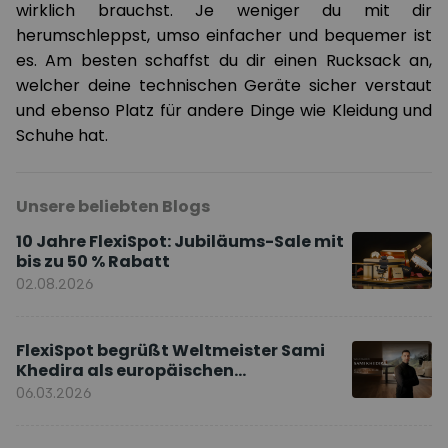
wirklich brauchst. Je weniger du mit dir
herumschleppst, umso einfacher und bequemer ist
es. Am besten schaffst du dir einen Rucksack an,
welcher deine technischen Geräte sicher verstaut
und ebenso Platz für andere Dinge wie Kleidung und
Schuhe hat.
Unsere beliebten Blogs
10 Jahre FlexiSpot: Jubiläums-Sale mit
bis zu 50 % Rabatt
02.08.2026
FlexiSpot begrüßt Weltmeister Sami
Khedira als europäischen
Markenbotschafter
06.03.2026