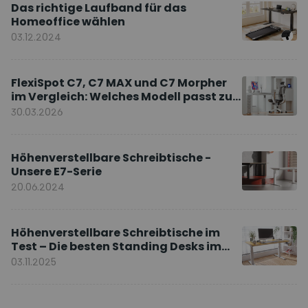
Das richtige Laufband für das
Homeoffice wählen
03.12.2024
FlexiSpot C7, C7 MAX und C7 Morpher
im Vergleich: Welches Modell passt zu
Ihnen?
30.03.2026
Höhenverstellbare Schreibtische -
Unsere E7-Serie
20.06.2024
Höhenverstellbare Schreibtische im
Test – Die besten Standing Desks im
Vergleich
03.11.2025