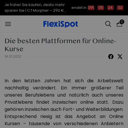
Je früher Sie kaufen, desto mehr
endet in
09t
:
05
:
24
:
01
sparen Sie | C7 Morpher – 290 €
Rabatt
0
Die besten Plattformen für Online-
Kurse
18.01.2022
In den letzten Jahren hat sich die Arbeitswelt
nachhaltig verändert. Ein immer größerer Teil
unseres Berufslebens und natürlich auch unseres
Privatlebens findet inzwischen online statt. Dazu
gehören inzwischen auch Fort- und Weiterbildungen.
Entsprechend riesig ist das Angebot an Online
Kursen – tausende von verschiedenen Anbietern