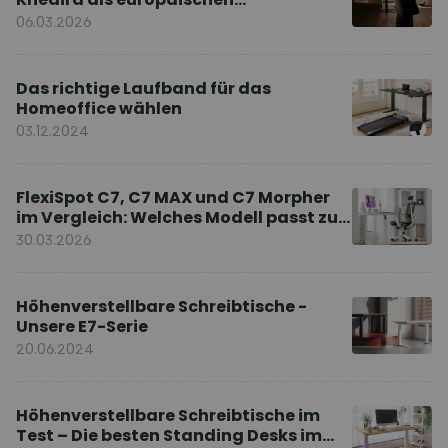
Markenbotschafter
06.03.2026
Das richtige Laufband für das
Homeoffice wählen
03.12.2024
FlexiSpot C7, C7 MAX und C7 Morpher
im Vergleich: Welches Modell passt zu
Ihnen?
30.03.2026
Höhenverstellbare Schreibtische -
Unsere E7-Serie
20.06.2024
Höhenverstellbare Schreibtische im
Test – Die besten Standing Desks im