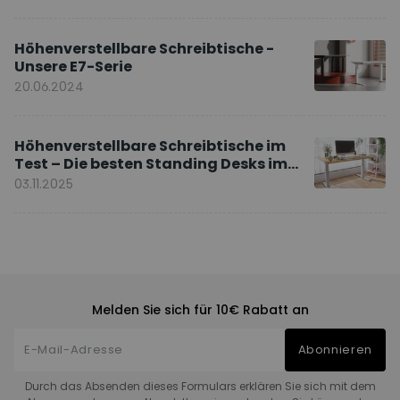
Höhenverstellbare Schreibtische -
Unsere E7-Serie
20.06.2024
Höhenverstellbare Schreibtische im
Test – Die besten Standing Desks im
Vergleich
03.11.2025
Melden Sie sich für 10€ Rabatt an
Abonnieren
Durch das Absenden dieses Formulars erklären Sie sich mit dem