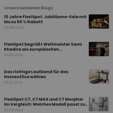
Unsere beliebten Blogs
10 Jahre FlexiSpot: Jubiläums-Sale mit
bis zu 50 % Rabatt
02.08.2026
FlexiSpot begrüßt Weltmeister Sami
Khedira als europäischen
Markenbotschafter
06.03.2026
Das richtige Laufband für das
Homeoffice wählen
03.12.2024
FlexiSpot C7, C7 MAX und C7 Morpher
im Vergleich: Welches Modell passt zu
Ihnen?
30.03.2026