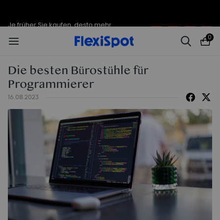
Je früher Sie kaufen, desto mehr
endet in
11t
:
02
:
18
:
26
sparen Sie | C7 Morpher – 290 €
Rabatt
0
Die besten Bürostühle für
Programmierer
16.08.2023