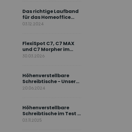
Markenbotschafter
Das richtige Laufband
für das Homeoffice
wählen
03.12.2024
FlexiSpot C7, C7 MAX
und C7 Morpher im
Vergleich: Welches
30.03.2026
Modell passt zu Ihnen?
Höhenverstellbare
Schreibtische - Unsere
E7-Serie
20.06.2024
Höhenverstellbare
Schreibtische im Test –
Die besten Standing
03.11.2025
Desks im Vergleich