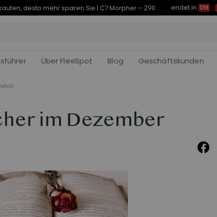
endet in
Je früher Sie kaufen, desto mehr sparen Sie | C7 Morpher – 290 € Rabatt
09t
:
fsführer
Über FlexiSpot
Blog
Geschäftskunden
etail
cher im Dezember