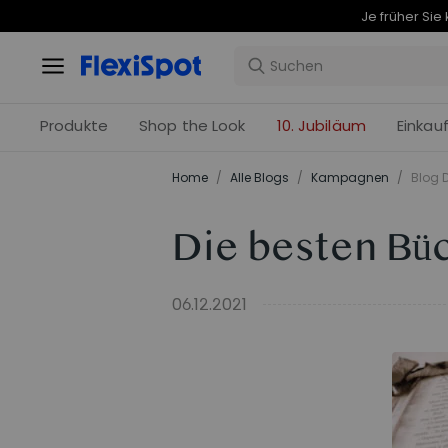
Produkte
Shop the Look
10. Jubiläum
Einkau
Home
/
Alle Blogs
/
Kampagnen
/
Blog D
Die besten Bü
06.12.2021