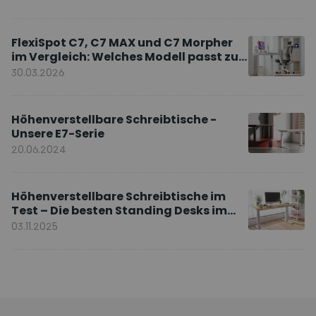
FlexiSpot C7, C7 MAX und C7 Morpher
im Vergleich: Welches Modell passt zu
Ihnen?
30.03.2026
Höhenverstellbare Schreibtische -
Unsere E7-Serie
20.06.2024
Höhenverstellbare Schreibtische im
Test – Die besten Standing Desks im
Vergleich
03.11.2025