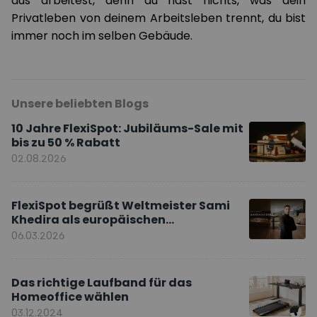
aus arbeitest, denn du hast nichts, was dein
Privatleben von deinem Arbeitsleben trennt, du bist
immer noch im selben Gebäude.
Unsere beliebten Blogs
10 Jahre FlexiSpot: Jubiläums-Sale mit
bis zu 50 % Rabatt
02.08.2026
FlexiSpot begrüßt Weltmeister Sami
Khedira als europäischen
Markenbotschafter
06.03.2026
Das richtige Laufband für das
Homeoffice wählen
03.12.2024