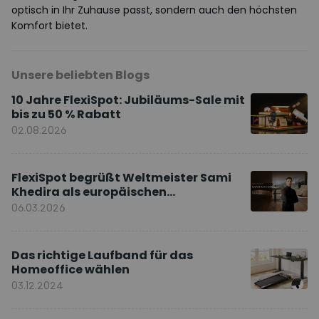
optisch in Ihr Zuhause passt, sondern auch den höchsten
Komfort bietet.
Unsere beliebten Blogs
10 Jahre FlexiSpot: Jubiläums-Sale mit
bis zu 50 % Rabatt
02.08.2026
FlexiSpot begrüßt Weltmeister Sami
Khedira als europäischen
Markenbotschafter
06.03.2026
Das richtige Laufband für das
Homeoffice wählen
03.12.2024