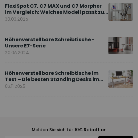
FlexiSpot C7, C7 MAX und C7 Morpher
im Vergleich: Welches Modell passt zu
Ihnen?
30.03.2026
Höhenverstellbare Schreibtische -
Unsere E7-Serie
20.06.2024
Höhenverstellbare Schreibtische im
Test – Die besten Standing Desks im
Vergleich
03.11.2025
Melden Sie sich für 10€ Rabatt an