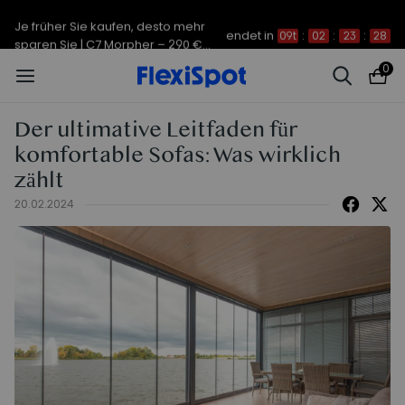
Je früher Sie kaufen, desto mehr
endet in
09t
:
02
:
23
:
28
sparen Sie | C7 Morpher – 290 €
Rabatt
0
Der ultimative Leitfaden für
komfortable Sofas: Was wirklich
zählt
20.02.2024