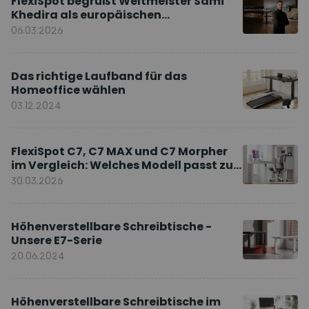
FlexiSpot begrüßt Weltmeister Sami
Khedira als europäischen
Markenbotschafter
06.03.2026
Das richtige Laufband für das
Homeoffice wählen
03.12.2024
FlexiSpot C7, C7 MAX und C7 Morpher
im Vergleich: Welches Modell passt zu
Ihnen?
30.03.2026
Höhenverstellbare Schreibtische -
Unsere E7-Serie
20.06.2024
Höhenverstellbare Schreibtische im