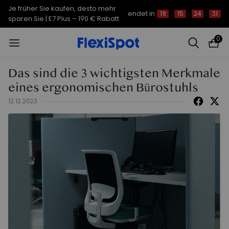
Je früher Sie kaufen, desto mehr
endet in
11t
:
15
:
24
:
30
sparen Sie | C7 Morpher – 290 €
0
Rabatt
Das sind die 3 wichtigsten Merkmale
eines ergonomischen Bürostuhls
12.12.2023