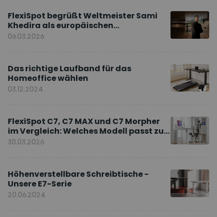
FlexiSpot begrüßt Weltmeister Sami
Khedira als europäischen
Markenbotschafter
06.03.2026
Das richtige Laufband für das
Homeoffice wählen
03.12.2024
FlexiSpot C7, C7 MAX und C7 Morpher
im Vergleich: Welches Modell passt zu
Ihnen?
30.03.2026
Höhenverstellbare Schreibtische -
Unsere E7-Serie
20.06.2024