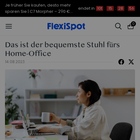
Je früher Sie kaufen, desto mehr
endet in
10t
:
15
:
28
:
55
sparen Sie | C7 Morpher – 290 €
Rabatt
0
Das ist der bequemste Stuhl fürs
Home-Office
14.08.2023