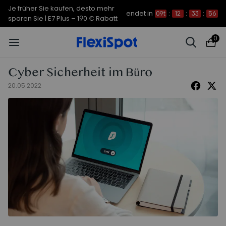
Je früher Sie kaufen, desto mehr
endet in
09t
:
12
:
33
:
55
sparen Sie | C7 Morpher – 290 €
0
Rabatt
Cyber Sicherheit im Büro
20.05.2022