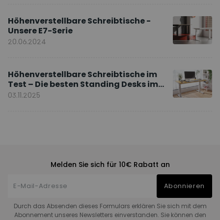
Höhenverstellbare Schreibtische -
Unsere E7-Serie
20.06.2024
Höhenverstellbare Schreibtische im
Test – Die besten Standing Desks im
Vergleich
03.11.2025
Melden Sie sich für 10€ Rabatt an
Abonnieren
Durch das Absenden dieses Formulars erklären Sie sich mit dem
Abonnement unseres Newsletters einverstanden. Sie können den