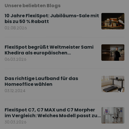
Unsere beliebten Blogs
10 Jahre FlexiSpot: Jubiläums-Sale mit
bis zu 50 % Rabatt
02.08.2026
FlexiSpot begrüßt Weltmeister Sami
Khedira als europäischen
Markenbotschafter
06.03.2026
Das richtige Laufband für das
Homeoffice wählen
03.12.2024
FlexiSpot C7, C7 MAX und C7 Morpher
im Vergleich: Welches Modell passt zu
Ihnen?
30.03.2026