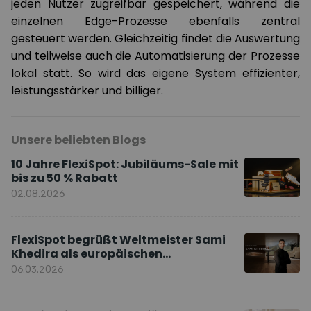
jeden Nutzer zugreifbar gespeichert, während die
einzelnen Edge-Prozesse ebenfalls zentral
gesteuert werden. Gleichzeitig findet die Auswertung
und teilweise auch die Automatisierung der Prozesse
lokal statt. So wird das eigene System effizienter,
leistungsstärker und billiger.
Unsere beliebten Blogs
10 Jahre FlexiSpot: Jubiläums-Sale mit
bis zu 50 % Rabatt
02.08.2026
FlexiSpot begrüßt Weltmeister Sami
Khedira als europäischen
Markenbotschafter
06.03.2026