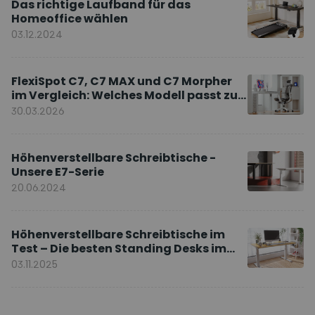
Das richtige Laufband für das
Homeoffice wählen
03.12.2024
FlexiSpot C7, C7 MAX und C7 Morpher
im Vergleich: Welches Modell passt zu
Ihnen?
30.03.2026
Höhenverstellbare Schreibtische -
Unsere E7-Serie
20.06.2024
Höhenverstellbare Schreibtische im
Test – Die besten Standing Desks im
Vergleich
03.11.2025