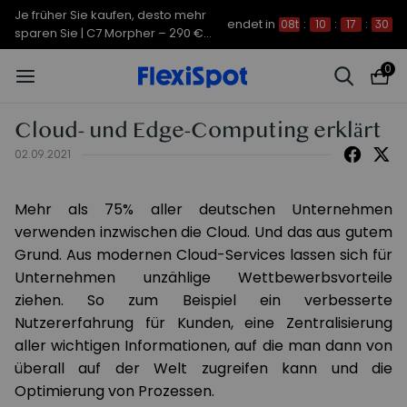
Je früher Sie kaufen, desto mehr
endet in
08t
:
10
:
17
:
30
sparen Sie | C7 Morpher – 290 €
Rabatt
0
Cloud- und Edge-Computing erklärt
02.09.2021
Mehr als 75% aller deutschen Unternehmen
verwenden inzwischen die Cloud. Und das aus gutem
Grund. Aus modernen Cloud-Services lassen sich für
Unternehmen unzählige Wettbewerbsvorteile
ziehen. So zum Beispiel ein verbesserte
Nutzererfahrung für Kunden, eine Zentralisierung
aller wichtigen Informationen, auf die man dann von
überall auf der Welt zugreifen kann und die
Optimierung von Prozessen.