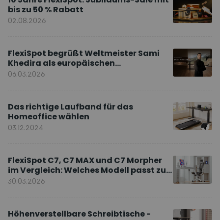
bis zu 50 % Rabatt
02.08.2026
FlexiSpot begrüßt Weltmeister Sami
Khedira als europäischen
Markenbotschafter
06.03.2026
Das richtige Laufband für das
Homeoffice wählen
03.12.2024
FlexiSpot C7, C7 MAX und C7 Morpher
im Vergleich: Welches Modell passt zu
Ihnen?
30.03.2026
Höhenverstellbare Schreibtische -