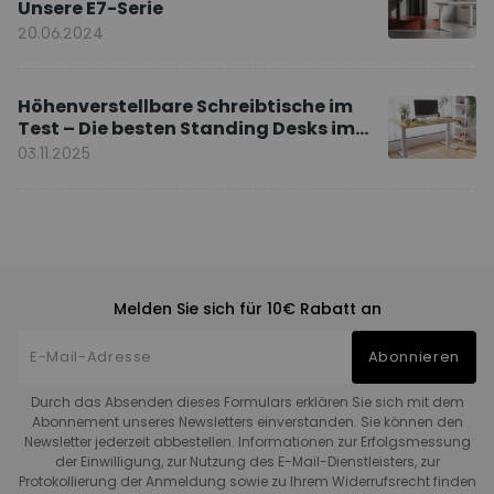
Unsere E7-Serie
20.06.2024
Höhenverstellbare Schreibtische im
Test – Die besten Standing Desks im
Vergleich
03.11.2025
Melden Sie sich für 10€ Rabatt an
Abonnieren
Durch das Absenden dieses Formulars erklären Sie sich mit dem
Abonnement unseres Newsletters einverstanden. Sie können den
Newsletter jederzeit abbestellen. Informationen zur Erfolgsmessung
der Einwilligung, zur Nutzung des E-Mail-Dienstleisters, zur
Protokollierung der Anmeldung sowie zu Ihrem Widerrufsrecht finden