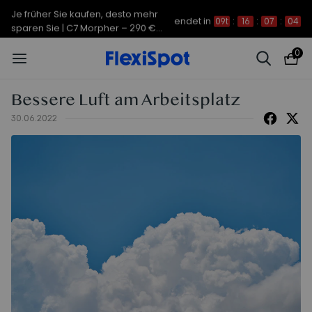
Je früher Sie kaufen, desto mehr
endet in
09t
:
16
:
07
:
03
sparen Sie | C7 Morpher – 290 €
Rabatt
0
Bessere Luft am Arbeitsplatz
30.06.2022