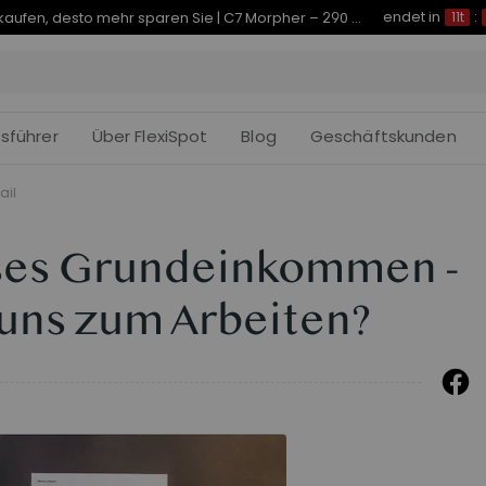
endet in
Je früher Sie kaufen, desto mehr sparen Sie | C7 Morpher – 290 € Rabatt
11t
:
fsführer
Über FlexiSpot
Blog
Geschäftskunden
ail
ses Grundeinkommen -
 uns zum Arbeiten?