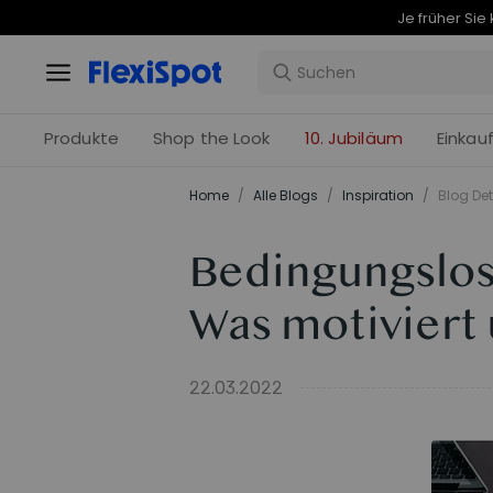
Produkte
Shop the Look
10. Jubiläum
Einkau
Home
/
Alle Blogs
/
Inspiration
/
Blog Det
Bedingungslo
Was motiviert
22.03.2022