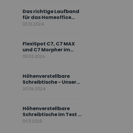
Markenbotschafter
Das richtige Laufband
für das Homeoffice
wählen
03.12.2024
FlexiSpot C7, C7 MAX
und C7 Morpher im
Vergleich: Welches
30.03.2026
Modell passt zu Ihnen?
Höhenverstellbare
Schreibtische - Unsere
E7-Serie
20.06.2024
Höhenverstellbare
Schreibtische im Test –
Die besten Standing
03.11.2025
Desks im Vergleich