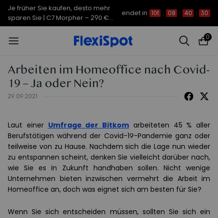
Je früher Sie kaufen, desto mehr
endet in
10t
:
08
:
40
:
29
sparen Sie | C7 Morpher – 290 €
Rabatt
0
Arbeiten im Homeoffice nach Covid-
19 – Ja oder Nein?
29.09.2021
Laut einer
Umfrage der Bitkom
arbeiteten 45 % aller
Berufstätigen während der Covid-19-Pandemie ganz oder
teilweise von zu Hause. Nachdem sich die Lage nun wieder
zu entspannen scheint, denken Sie vielleicht darüber nach,
wie Sie es in Zukunft handhaben sollen. Nicht wenige
Unternehmen bieten inzwischen vermehrt die Arbeit im
Homeoffice an, doch was eignet sich am besten für Sie?
Wenn Sie sich entscheiden müssen, sollten Sie sich ein