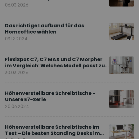
Markenbotschafter
06.03.2026
Das richtige Laufband für das
Homeoffice wählen
03.12.2024
FlexiSpot C7, C7 MAX und C7 Morpher
im Vergleich: Welches Modell passt zu
Ihnen?
30.03.2026
Höhenverstellbare Schreibtische -
Unsere E7-Serie
20.06.2024
Höhenverstellbare Schreibtische im
Test – Die besten Standing Desks im