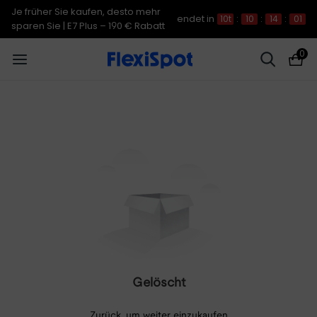
Je früher Sie kaufen, desto mehr
endet in
10t
:
10
:
14
:
01
sparen Sie | E7 Plus – 190 € Rabatt
0
Gelöscht
Zurück, um weiter einzukaufen