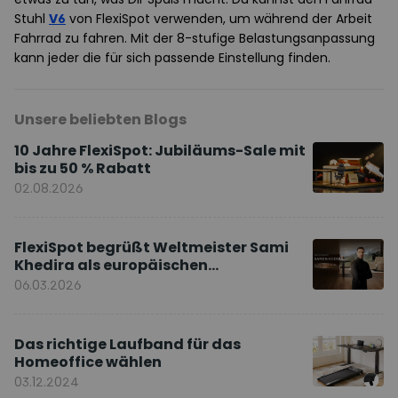
Stuhl
V6
von FlexiSpot verwenden, um während der Arbeit
Fahrrad zu fahren. Mit der 8-stufige Belastungsanpassung
kann jeder die für sich passende Einstellung finden.
Unsere beliebten Blogs
10 Jahre FlexiSpot: Jubiläums-Sale mit
bis zu 50 % Rabatt
02.08.2026
FlexiSpot begrüßt Weltmeister Sami
Khedira als europäischen
Markenbotschafter
06.03.2026
Das richtige Laufband für das
Homeoffice wählen
03.12.2024