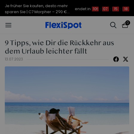
Je früher Sie kaufen, desto mehr
endet in
10t
:
07
:
15
:
18
sparen Sie | C7 Morpher – 290 €
Rabatt
0
9 Tipps, wie Dir die Rückkehr aus
dem Urlaub leichter fällt
13.07.2023