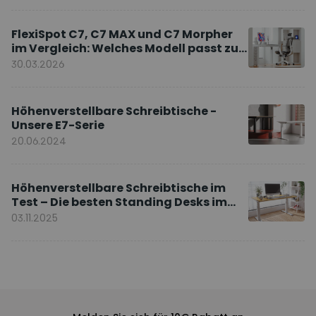
FlexiSpot C7, C7 MAX und C7 Morpher
im Vergleich: Welches Modell passt zu
Ihnen?
30.03.2026
Höhenverstellbare Schreibtische -
Unsere E7-Serie
20.06.2024
Höhenverstellbare Schreibtische im
Test – Die besten Standing Desks im
Vergleich
03.11.2025