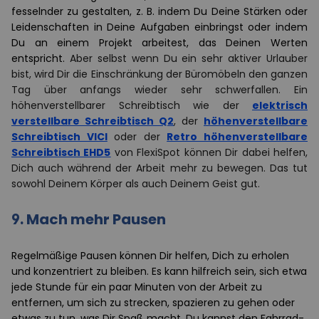
fesselnder zu gestalten, z. B. indem Du Deine Stärken oder
Leidenschaften in Deine Aufgaben einbringst oder indem
Du an einem Projekt arbeitest, das Deinen Werten
entspricht.
Aber selbst wenn Du ein sehr aktiver Urlauber
bist, wird Dir die Einschränkung der Büromöbeln den ganzen
Tag über anfangs wieder sehr schwerfallen. Ein
höhenverstellbarer Schreibtisch wie der
elektrisch
verstellbare Schreibtisch Q2
, der
höhenverstellbare
Schreibtisch VICI
oder der
Retro höhenverstellbare
Schreibtisch EHD5
von FlexiSpot können Dir dabei helfen,
Dich auch während der Arbeit mehr zu bewegen. Das tut
sowohl Deinem Körper als auch Deinem Geist gut.
9.
Mach mehr Pausen
Regelmäßige Pausen können Dir helfen, Dich zu erholen
und konzentriert zu bleiben. Es kann hilfreich sein, sich etwa
jede Stunde für ein paar Minuten von der Arbeit zu
entfernen, um sich zu strecken, spazieren zu gehen oder
etwas zu tun, was Dir Spaß macht. Du kannst den Fahrrad-