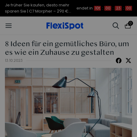
Je früher Sie kaufen, desto mehr
endet in
10t
:
00
:
22
:
59
sparen Sie | C7 Morpher – 290 €
Rabatt
0
8 Ideen für ein gemütliches Büro, um
es wie ein Zuhause zu gestalten
13.10.2023