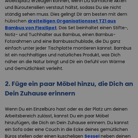
Arbeitsplatz erzeugen können, wenn Du sämtliche Akten
und Büroutensilien verstaut hältst, sodass Du sie nicht
ständig sehen muss. Dies gelingt Dir am besten mit dem
hübschen
dreiteiligen Organisationsset TZ1 aus
Bambus von FlexiSpot
. Das Set beinhaltet einen Stifte-,
Notiz- und Tuchhalter aus Bambus, einen Bambus-
Fotorahmen und eine Bambusschublade, die Du ganz
einfach unter jeder Tischplatte montieren kannst. Bambus
ist ein nachhaltiges und natürliches Produkt, was Dich
näher an die Natur bringt und Dir ein Gefühl von Wärme
und Gemütlichkeit verleiht.
2. Füge ein paar Möbel hinzu, die Dich an
Dein Zuhause erinnern
Wenn Du ein Einzelbüro hast oder es der Platz um deinen
Arbeitsbereich zulässt, kannst Du ein paar Möbel
hinzufügen, die Dich an Dein Zuhause erinnern. Du kannst
ein Sofa oder eine Couch in die Ecke deines gemütlichen
Büros stellen oder einen kuscheligen
Sessel
neben deinen