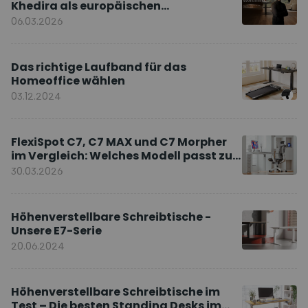
Khedira als europäischen
Markenbotschafter
06.03.2026
Das richtige Laufband für das
Homeoffice wählen
03.12.2024
FlexiSpot C7, C7 MAX und C7 Morpher
im Vergleich: Welches Modell passt zu
Ihnen?
30.03.2026
Höhenverstellbare Schreibtische -
Unsere E7-Serie
20.06.2024
Höhenverstellbare Schreibtische im
Test – Die besten Standing Desks im