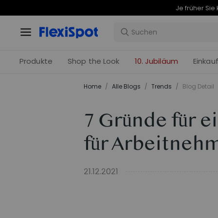
Produkte
Shop the Look
10. Jubiläum
Einkau
Home
/
Alle Blogs
/
Trends
/
Blog Detail
7 Gründe für 
für Arbeitneh
21.12.2021