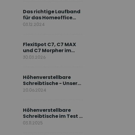
Markenbotschafter
Das richtige Laufband
für das Homeoffice
wählen
03.12.2024
FlexiSpot C7, C7 MAX
und C7 Morpher im
Vergleich: Welches
30.03.2026
Modell passt zu Ihnen?
Höhenverstellbare
Schreibtische - Unsere
E7-Serie
20.06.2024
Höhenverstellbare
Schreibtische im Test –
Die besten Standing
03.11.2025
Desks im Vergleich