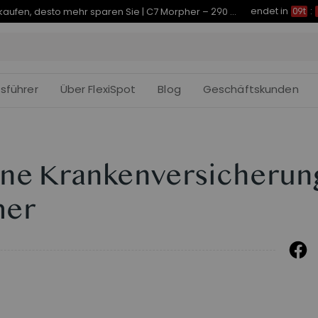
endet in
Je früher Sie kaufen, desto mehr sparen Sie | C7 Morpher – 290 € Rabatt
09t
:
fsführer
Über FlexiSpot
Blog
Geschäftskunden
eine Krankenversicherun
mer