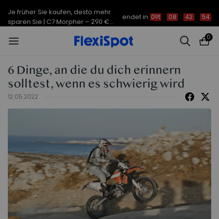
Je früher Sie kaufen, desto mehr
endet in
09t
:
08
:
42
:
54
sparen Sie | C7 Morpher – 290 €
Rabatt
0
6 Dinge, an die du dich erinnern
solltest, wenn es schwierig wird
12.05.2022