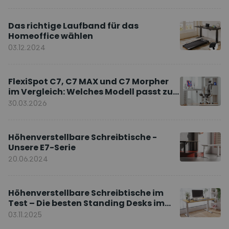
Das richtige Laufband für das
Homeoffice wählen
03.12.2024
FlexiSpot C7, C7 MAX und C7 Morpher
im Vergleich: Welches Modell passt zu
Ihnen?
30.03.2026
Höhenverstellbare Schreibtische -
Unsere E7-Serie
20.06.2024
Höhenverstellbare Schreibtische im
Test – Die besten Standing Desks im
Vergleich
03.11.2025