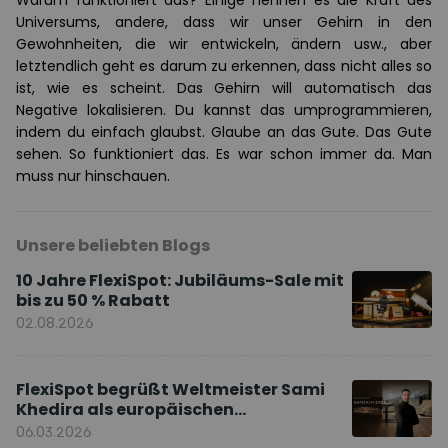
Warum funktioniert das? Einige nennen es die Kraft des
Universums, andere, dass wir unser Gehirn in den
Gewohnheiten, die wir entwickeln, ändern usw., aber
letztendlich geht es darum zu erkennen, dass nicht alles so
ist, wie es scheint. Das Gehirn will automatisch das
Negative lokalisieren. Du kannst das umprogrammieren,
indem du einfach glaubst. Glaube an das Gute. Das Gute
sehen. So funktioniert das. Es war schon immer da. Man
muss nur hinschauen.
Unsere beliebten Blogs
10 Jahre FlexiSpot: Jubiläums-Sale mit
bis zu 50 % Rabatt
02.08.2026
FlexiSpot begrüßt Weltmeister Sami
Khedira als europäischen
Markenbotschafter
06.03.2026