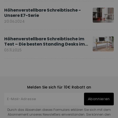
Höhenverstellbare Schreibtische -
Unsere E7-Serie
20.06.2024
Höhenverstellbare Schreibtische im
Test – Die besten Standing Desks im
Vergleich
03.11.2025
Melden Sie sich für 10€ Rabatt an
Abonnieren
Durch das Absenden dieses Formulars erklären Sie sich mit dem
Abonnement unseres Newsletters einverstanden. Sie können den