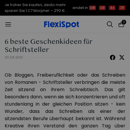
Je früher Sie kaufen, desto mehr
endet in
08t
:
08
:
46
:
39
sparen Sie | C7 Morpher – 290 €
Rabatt
0
6 beste Geschenkideen für
Schriftsteller
30.04.2021
Ob Bloggen, Freiberuflichkeit oder das Schreiben
von Romanen - Schriftsteller verbringen die meiste
Zeit sitzend an ihrem Schreibtisch. Das gilt
besonders dann, wenn sie sich konzentrieren und oft
stundenlang in der gleichen Position sitzen - kein
Wunder, dass das Schreiben als einer der
sitzendsten Berufe überhaupt bekannt ist. Während
Kreative ihren Verstand den ganzen Tag über