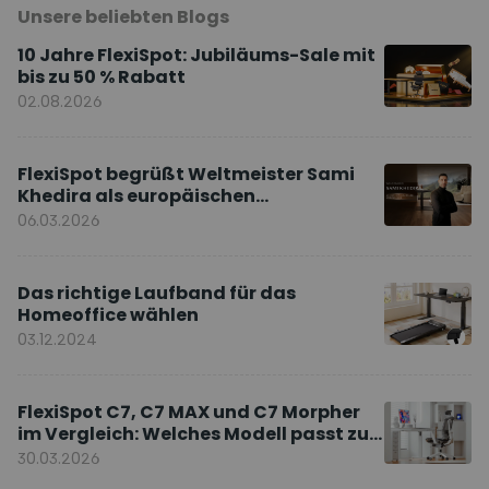
Unsere beliebten Blogs
10 Jahre FlexiSpot: Jubiläums-Sale mit
bis zu 50 % Rabatt
02.08.2026
FlexiSpot begrüßt Weltmeister Sami
Khedira als europäischen
Markenbotschafter
06.03.2026
Das richtige Laufband für das
Homeoffice wählen
03.12.2024
FlexiSpot C7, C7 MAX und C7 Morpher
im Vergleich: Welches Modell passt zu
Ihnen?
30.03.2026