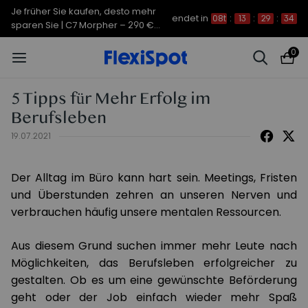
Je früher Sie kaufen, desto mehr
endet in
08t
:
13
:
29
:
34
sparen Sie | C7 Morpher – 290 €
Rabatt
0
5 Tipps für Mehr Erfolg im
Berufsleben
19.07.2021
Der Alltag im Büro kann hart sein. Meetings, Fristen
und Überstunden zehren an unseren Nerven und
verbrauchen häufig unsere mentalen Ressourcen.
Aus diesem Grund suchen immer mehr Leute nach
Möglichkeiten, das Berufsleben erfolgreicher zu
gestalten. Ob es um eine gewünschte Beförderung
geht oder der Job einfach wieder mehr Spaß