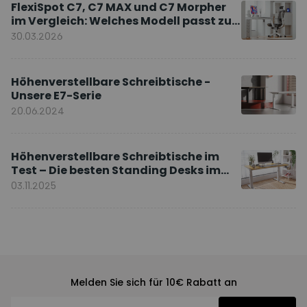
FlexiSpot C7, C7 MAX und C7 Morpher
im Vergleich: Welches Modell passt zu
Ihnen?
30.03.2026
Höhenverstellbare Schreibtische -
Unsere E7-Serie
20.06.2024
Höhenverstellbare Schreibtische im
Test – Die besten Standing Desks im
Vergleich
03.11.2025
Melden Sie sich für 10€ Rabatt an