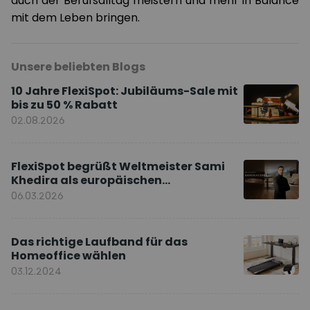
auch der Berufsalltag meistern und mehr in Balance
mit dem Leben bringen.
Unsere beliebten Blogs
10 Jahre FlexiSpot: Jubiläums-Sale mit
bis zu 50 % Rabatt
02.08.2026
FlexiSpot begrüßt Weltmeister Sami
Khedira als europäischen
Markenbotschafter
06.03.2026
Das richtige Laufband für das
Homeoffice wählen
03.12.2024