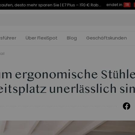
endet in
Je früher Sie kaufen, desto mehr sparen Sie | C7 Morpher – 290 € Rabatt
11t
:
fsführer
Über FlexiSpot
Blog
Geschäftskunden
ail
um ergonomische Stühl
itsplatz unerlässlich si