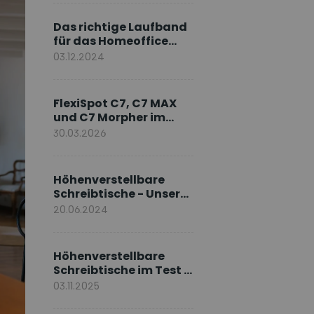
Markenbotschafter
Das richtige Laufband
für das Homeoffice
wählen
03.12.2024
FlexiSpot C7, C7 MAX
und C7 Morpher im
Vergleich: Welches
30.03.2026
Modell passt zu Ihnen?
Höhenverstellbare
Schreibtische - Unsere
E7-Serie
20.06.2024
Höhenverstellbare
Schreibtische im Test –
Die besten Standing
03.11.2025
Desks im Vergleich