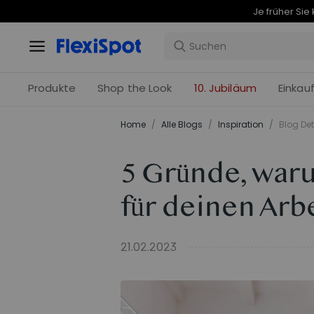
Produkte
Shop the Look
10. Jubiläum
Einkau
Home
/
Alle Blogs
/
Inspiration
/
Blog Det
5 Gründe, war
für deinen Arbe
21.02.2023