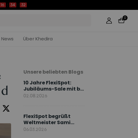
16
:
34
:
31
0
News
Über Khedira
Unsere beliebten Blogs
e
10 Jahre FlexiSpot:
nd
Jubiläums-Sale mit bis
zu 50 % Rabatt
02.08.2026
FlexiSpot begrüßt
Weltmeister Sami
Khedira als
06.03.2026
europäischen