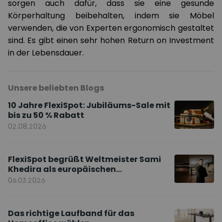
sorgen auch dafür, dass sie eine gesunde
Körperhaltung beibehalten, indem sie Möbel
verwenden, die von Experten ergonomisch gestaltet
sind. Es gibt einen sehr hohen Return on Investment
in der Lebensdauer.
Unsere beliebten Blogs
10 Jahre FlexiSpot: Jubiläums-Sale mit
bis zu 50 % Rabatt
02.08.2026
FlexiSpot begrüßt Weltmeister Sami
Khedira als europäischen
Markenbotschafter
06.03.2026
Das richtige Laufband für das