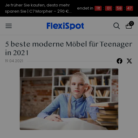
Je früher Sie kaufen, desto mehr
endet in
11t
:
01
:
58
:
46
sparen Sie | C7 Morpher – 290 €
Rabatt
0
5 beste moderne Möbel für Teenager
in 2021
19.04.2021