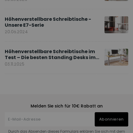
Höhenverstellbare Schreibtische -
Unsere E7-Serie
20.06.2024
Höhenverstellbare Schreibtische im
Test – Die besten Standing Desks im
Vergleich
03.11.2025
Melden Sie sich für 10€ Rabatt an
Abonnieren
Durch das Absenden dieses Formulars erklären Sie sich mit dem