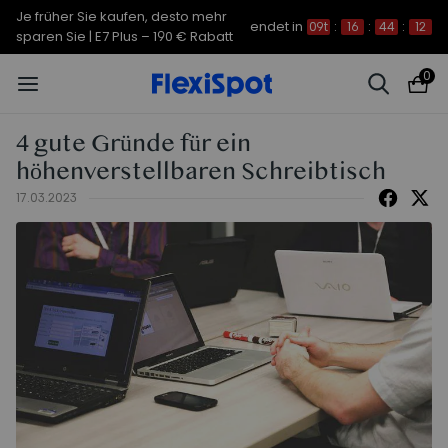
Je früher Sie kaufen, desto mehr
endet in
09t
:
16
:
44
:
11
sparen Sie | C7 Morpher – 290 €
0
Rabatt
4 gute Gründe für ein
höhenverstellbaren Schreibtisch
17.03.2023