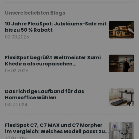
Unsere beliebten Blogs
10 Jahre FlexiSpot: Jubiläums-Sale mit
bis zu 50 % Rabatt
02.08.2026
FlexiSpot begrüßt Weltmeister Sami
Khedira als europäischen
Markenbotschafter
06.03.2026
Das richtige Laufband für das
Homeoffice wählen
03.12.2024
FlexiSpot C7, C7 MAX und C7 Morpher
im Vergleich: Welches Modell passt zu
Ihnen?
30.03.2026