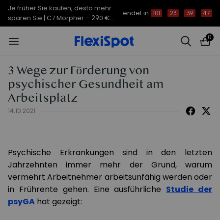
Je früher Sie kaufen, desto mehr
endet in
10t
:
23
:
39
:
47
sparen Sie | C7 Morpher – 290 €
Rabatt
0
3 Wege zur Förderung von
psychischer Gesundheit am
Arbeitsplatz
14.10.2021
Psychische Erkrankungen sind in den letzten
Jahrzehnten immer mehr der Grund, warum
vermehrt Arbeitnehmer arbeitsunfähig werden oder
in Frührente gehen. Eine ausführliche
Studie der
psyGA
hat gezeigt: