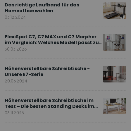
Das richtige Laufband für das
Homeoffice wählen
03.12.2024
FlexiSpot C7, C7 MAX und C7 Morpher
im Vergleich: Welches Modell passt zu
Ihnen?
30.03.2026
Höhenverstellbare Schreibtische -
Unsere E7-Serie
20.06.2024
Höhenverstellbare Schreibtische im
Test – Die besten Standing Desks im
Vergleich
03.11.2025