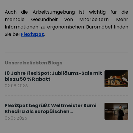
Auch die Arbeitsumgebung ist wichtig für die
mentale Gesundheit von Mitarbeitern. Mehr
Informationen zu ergonomischen Büromöbel finden
Sie bei
FlexiSpot
.
Unsere beliebten Blogs
10 Jahre FlexiSpot: Jubiläums-Sale mit
bis zu 50 % Rabatt
02.08.2026
FlexiSpot begrüßt Weltmeister Sami
Khedira als europäischen
Markenbotschafter
06.03.2026