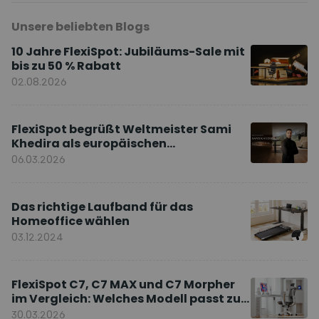
Unsere beliebten Blogs
10 Jahre FlexiSpot: Jubiläums-Sale mit
bis zu 50 % Rabatt
02.08.2026
FlexiSpot begrüßt Weltmeister Sami
Khedira als europäischen
Markenbotschafter
06.03.2026
Das richtige Laufband für das
Homeoffice wählen
03.12.2024
FlexiSpot C7, C7 MAX und C7 Morpher
im Vergleich: Welches Modell passt zu
Ihnen?
30.03.2026