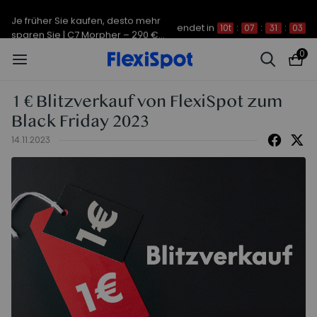
Je früher Sie kaufen, desto mehr
endet in
10t
:
07
:
31
:
03
sparen Sie | C7 Morpher – 290 €
Rabatt
0
1 € Blitzverkauf von FlexiSpot zum
Black Friday 2023
14.11.2023