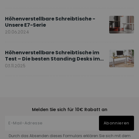
Höhenverstellbare Schreibtische -
Unsere E7-Serie
20.06.2024
Höhenverstellbare Schreibtische im
Test – Die besten Standing Desks im
Vergleich
03.11.2025
Melden Sie sich für 10€ Rabatt an
Abonnieren
Durch das Absenden dieses Formulars erklären Sie sich mit dem