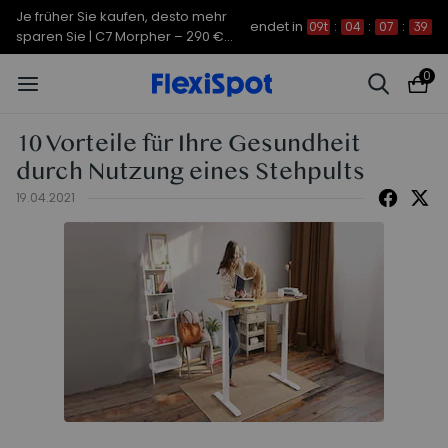
Je früher Sie kaufen, desto mehr
endet in
09t
:
04
:
07
:
38
sparen Sie | C7 Morpher – 290 €
Rabatt
0
10 Vorteile für Ihre Gesundheit
durch Nutzung eines Stehpults
19.04.2021