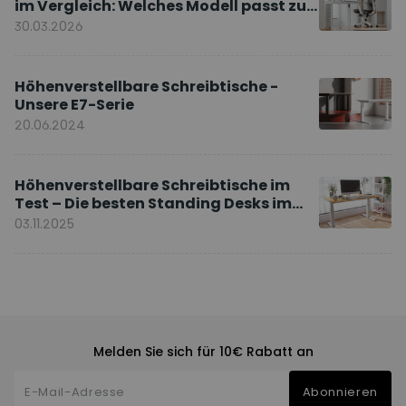
im Vergleich: Welches Modell passt zu
Ihnen?
30.03.2026
Höhenverstellbare Schreibtische -
Unsere E7-Serie
20.06.2024
Höhenverstellbare Schreibtische im
Test – Die besten Standing Desks im
Vergleich
03.11.2025
Melden Sie sich für 10€ Rabatt an
Abonnieren