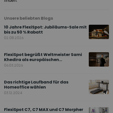
finden.
Unsere beliebten Blogs
10 Jahre FlexiSpot: Jubiläums-Sale mit
bis zu 50 % Rabatt
02.08.2026
FlexiSpot begrüßt Weltmeister Sami
Khedira als europäischen
Markenbotschafter
06.03.2026
Das richtige Laufband für das
Homeoffice wählen
03.12.2024
FlexiSpot C7, C7 MAX und C7 Morpher