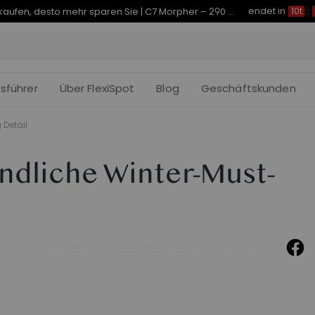
endet in
Je früher Sie kaufen, desto mehr sparen Sie | C7 Morpher – 290 € Rabatt
10t
:
fsführer
Über FlexiSpot
Blog
Geschäftskunden
 Detail
ndliche Winter-Must-