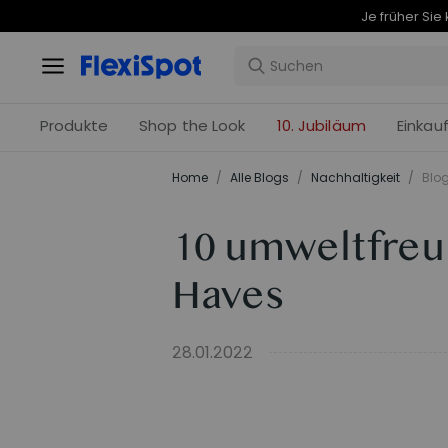
Produkte
Shop the Look
10. Jubiläum
Einkau
Home
/
Alle Blogs
/
Nachhaltigkeit
/
Blog
10 umweltfreu
Haves
28.01.2022