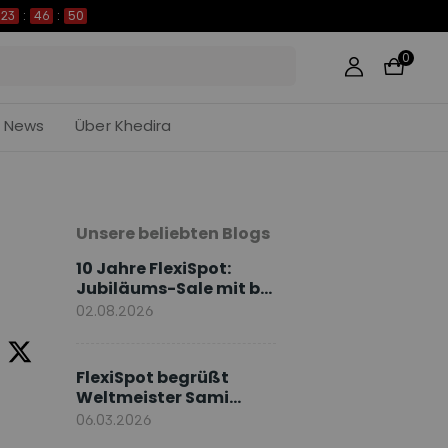
23
:
46
:
49
0
News
Über Khedira
Unsere beliebten Blogs
10 Jahre FlexiSpot:
Jubiläums-Sale mit bis
zu 50 % Rabatt
02.08.2026
FlexiSpot begrüßt
Weltmeister Sami
Khedira als
06.03.2026
europäischen