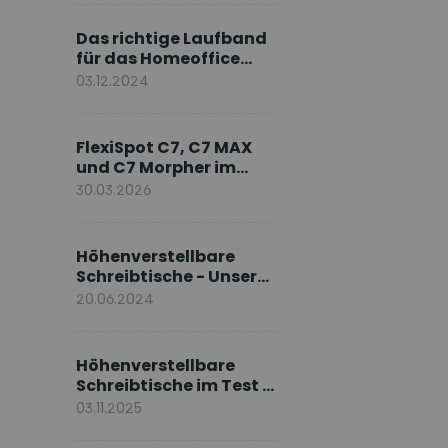
Markenbotschafter
Das richtige Laufband
für das Homeoffice
wählen
03.12.2024
FlexiSpot C7, C7 MAX
und C7 Morpher im
Vergleich: Welches
30.03.2026
Modell passt zu Ihnen?
Höhenverstellbare
Schreibtische - Unsere
E7-Serie
20.06.2024
Höhenverstellbare
Schreibtische im Test –
Die besten Standing
03.11.2025
Desks im Vergleich