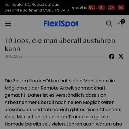
Nur heute: 8 % Rabatt auf das
endet in
00t
:
01
:
37
:
49
gesamte Sortiment! CODE: FS10A10
0
10 Jobs, die man überall ausführen
kann
01.03.2022
Die Zeit im Home-Office hat vielen Menschen die
Möglichkeit der Remote Arbeit schmackhaft
gemacht. Daher ist es verständlich, dass sich
Arbeitnehmer überall nach neuen Möglichkeiten
umschauen. Und tatsächlich gibt es diese Chancen:
Viele Menschen leben ihren Traum als digitaler
Nomade bereits seit vielen Jahren aus - warum also