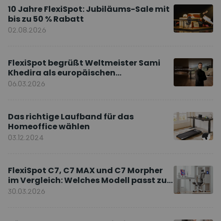
10 Jahre FlexiSpot: Jubiläums-Sale mit
bis zu 50 % Rabatt
02.08.2026
FlexiSpot begrüßt Weltmeister Sami
Khedira als europäischen
Markenbotschafter
06.03.2026
Das richtige Laufband für das
Homeoffice wählen
03.12.2024
FlexiSpot C7, C7 MAX und C7 Morpher
im Vergleich: Welches Modell passt zu
Ihnen?
30.03.2026