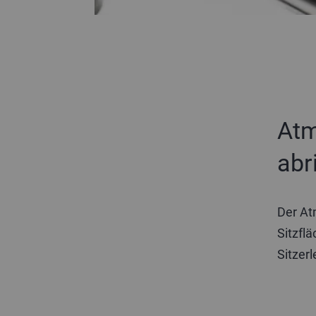
Atm
abr
Der At
Sitzfl
Sitzerl