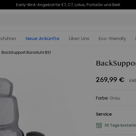
endet in
Je früher Sie kaufen, desto mehr sparen Sie | E7 Plus – 190 € Rabatt
09t
:
fsführer
Neue Ankünfte
Über Uns
Eco-friendly
/
BackSupport Bürostuhl BS1
BackSuppor
269
,
99
€
ink
Farbe
:
Grau
Service
30 Tage kostenl