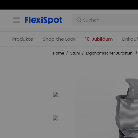
Produkte
Shop the Look
10. Jubiläum
Einkau
Home
/
Stuhl
/
Ergonomischer Bürostuhl