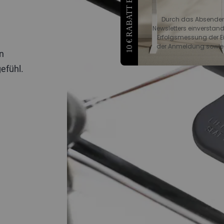
10 € RABATT ERHALTEN
Durch das Absenden 
Newsletters einverstand
Erfolgsmessung der Ein
der Anmeldung sowie z
n
efühl.